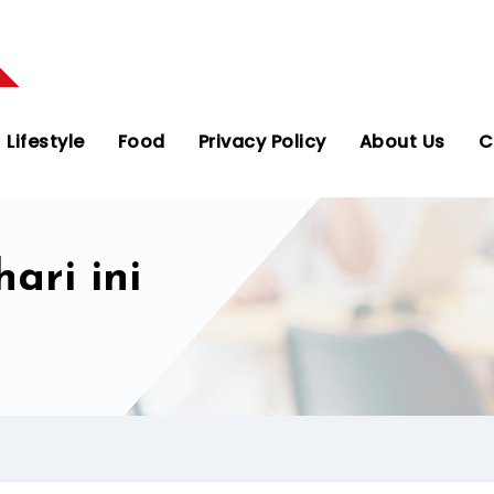
Lifestyle
Food
Privacy Policy
About Us
C
hari ini