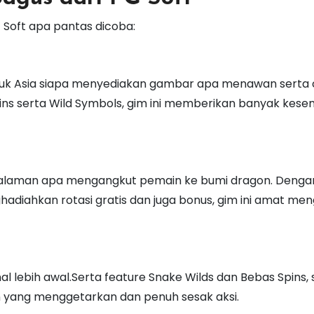
G Soft apa pantas dicoba:
ajuk Asia siapa menyediakan gambar apa menawan serta 
Spins serta Wild Symbols, gim ini memberikan banyak kes
alaman apa mengangkut pemain ke bumi dragon. Dengan
hadiahkan rotasi gratis dan juga bonus, gim ini amat men
al lebih awal.Serta feature Snake Wilds dan Bebas Spins, 
yang menggetarkan dan penuh sesak aksi.