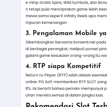
e mirip Gratis Spins, Wild Symbols, dan B
n tetapi pula menciptakan game lebih besa
mewa sama seperti Infinity Reels apa mem
mpuran kemenangan.
3. Pengalaman Mobile y
Dikembangkan bersama konsentrasi pada p
di berbagai perangkat, meliputi ponsel pi
galami game kesukaan orang-orang itu wa
4. RTP siapa Kompetitif
Return to Player (RTP) ialah alasan esens
online. PG Soft memberikan RTP SLOT yang 
8%. Ini berarti bahwa pemain mempunyai p
uhan mereka semua di dalam jangka luas.
Rekomendasi Slot Terb