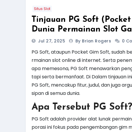
Situs Slot
Tinjauan PG Soft (Pocket
Dunia Permainan Slot Gac
Jul 27, 2025
By Brian Rogers
0 C
PG Soft, ataupun Pocket Gim Soft, sudah be
rmainan slot online di internet. Serta pen
apa memesona, PG Soft menawarkan peng
tapi serta bermanfaat. Di Dalam tinjauan i
PG Soft, mencakup fitur, judul, dan juga
sipan di semua dunia.
Apa Tersebut PG Soft
PG Soft adalah provider alat lunak permain
porasi ini fokus pada pengembangan gim m