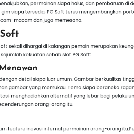
a menakjubkan, permainan siapa halus, dan pembaruan di 
ul gim siapa tersedia, PG Soft terus mengembangkan porto
macam-macam dan juga memesona.
Soft
ft sekali dihargai di kalangan pemain merupakan keung
 sejumlah kekuatan sebab slot PG Soft:
a Menawan
 dengan detail siapa luar umum. Gambar berkualitas tingg
man gambar yang memukau. Tema siapa beraneka ragam
si, menghadiahkan alternatif yang lebar bagi pelaku u
cenderungan orang-orang itu.
feature inovasi internal permainan orang-orang itu.F