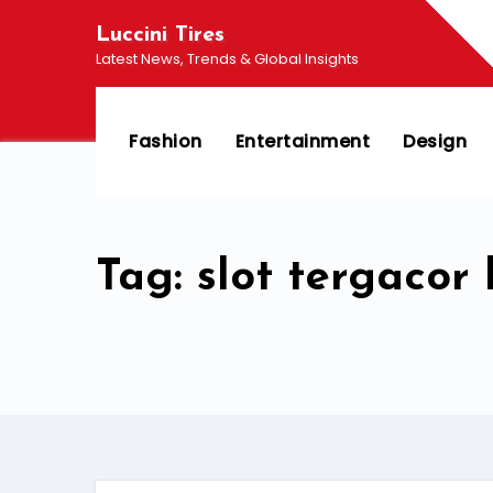
Skip
Luccini Tires
to
Latest News, Trends & Global Insights
content
Fashion
Entertainment
Design
Tag: slot tergacor 