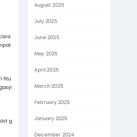
August 2025
July 2025
cara
June 2025
empat
May 2025
April 2025
 fitu
March 2025
gasyi
February 2025
January 2025
slot g
December 2024