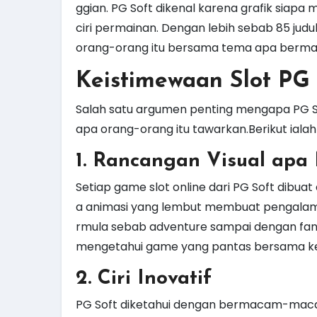
ggian. PG Soft dikenal karena grafik siap
ciri permainan. Dengan lebih sebab 85 jud
orang-orang itu bersama tema apa ber
Keistimewaan Slot PG 
Salah satu argumen penting mengapa PG So
apa orang-orang itu tawarkan.Berikut ialah
1. Rancangan Visual ap
Setiap game slot online dari PG Soft dibuat
a animasi yang lembut membuat pengala
rmula sebab adventure sampai dengan fanta
mengetahui game yang pantas bersama ke
2. Ciri Inovatif
PG Soft diketahui dengan bermacam-macam 