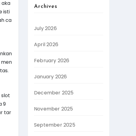
g aka
Archives
isti
ah ca
July 2026
April 2026
ankan
February 2026
i men
tas.
January 2026
December 2025
 slot
a 9
November 2025
r tar
September 2025