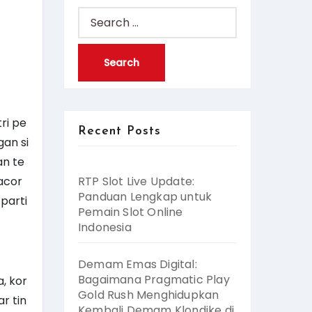
Search
for:
ri pe
Recent Posts
gan si
n te
gacor
RTP Slot Live Update:
Panduan Lengkap untuk
parti
Pemain Slot Online
Indonesia
Demam Emas Digital:
Bagaimana Pragmatic Play
, kor
Gold Rush Menghidupkan
r tin
Kembali Demam Klondike di