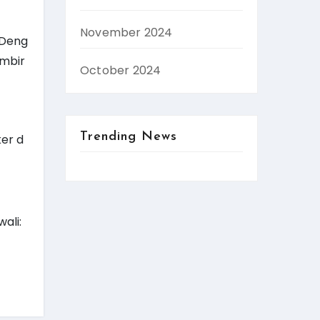
November 2024
 Deng
embir
October 2024
Trending News
ker d
ali: