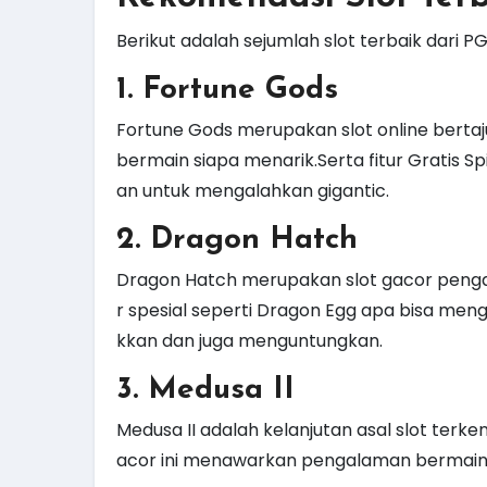
Berikut adalah sejumlah slot terbaik dari P
1. Fortune Gods
Fortune Gods merupakan slot online bert
bermain siapa menarik.Serta fitur Gratis 
an untuk mengalahkan gigantic.
2. Dragon Hatch
Dragon Hatch merupakan slot gacor peng
r spesial seperti Dragon Egg apa bisa meng
kkan dan juga menguntungkan.
3. Medusa II
Medusa II adalah kelanjutan asal slot terken
acor ini menawarkan pengalaman bermain 