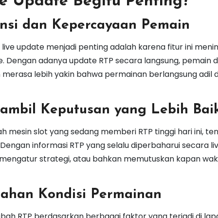
e Update Begitu Penting?
nsi dan Kepercayaan Pemain
ive update menjadi penting adalah karena fitur ini meni
nline. Dengan adanya update RTP secara langsung, pemain 
merasa lebih yakin bahwa permainan berlangsung adil da
mbil Keputusan yang Lebih Bai
 mesin slot yang sedang memberi RTP tinggi hari ini, ten
ngan informasi RTP yang selalu diperbaharui secara liv
 mengatur strategi, atau bahkan memutuskan kapan wak
bahan Kondisi Permainan
h RTP berdasarkan berbagai faktor yang terjadi di la