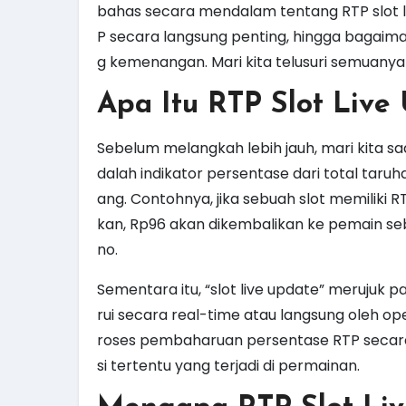
bahas secara mendalam tentang RTP slot l
P secara langsung penting, hingga bagai
g kemenangan. Mari kita telusuri semuany
Apa Itu RTP Slot Live
Sebelum melangkah lebih jauh, mari kita sada
dalah indikator persentase dari total tar
ang. Contohnya, jika sebuah slot memiliki R
kan, Rp96 akan dikembalikan ke pemain se
no.
Sementara itu, “slot live update” merujuk 
rui secara real-time atau langsung oleh op
roses pembaharuan persentase RTP secara 
si tertentu yang terjadi di permainan.