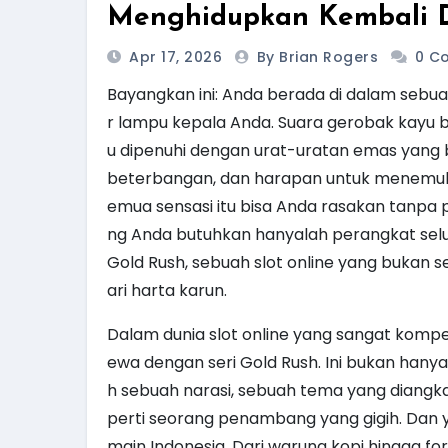
Menghidupkan Kembali D
Apr 17, 2026
By Brian Rogers
0 C
Bayangkan ini: Anda berada di dalam sebu
r lampu kepala Anda. Suara gerobak kayu be
u dipenuhi dengan urat-uratan emas yang b
beterbangan, dan harapan untuk menemuka
emua sensasi itu bisa Anda rasakan tanpa p
ng Anda butuhkan hanyalah perangkat selul
Gold Rush, sebuah slot online yang bukan
ari harta karun.
Dalam dunia slot online yang sangat kompet
ewa dengan seri Gold Rush. Ini bukan hanya
h sebuah narasi, sebuah tema yang diangk
perti seorang penambang yang gigih. Dan 
main Indonesia. Dari warung kopi hingga for