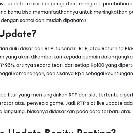
ive update, mulai dari pengertian, mengapa pembaharu
mana kamu bisa memanfaatkannya untuk meningkatkan p
a dengan santai dan mudah dipahami!
 Update?
ri dulu dasar dari RTP itu sendiri. RTP, atau Return to Pla
uhan yang akan dikembalikan kepada pemain dalam jangka
TP 96%, artinya secara teori, dari setiap Rp100 yang diper
bagai kemenangan, dan sisanya Rp4 sebagai keuntungan
pada fitur yang memungkinkan RTP dari slot tertentu dipe
erator atau penyedia game. Jadi, RTP slot live update ada
langsung, biasanya didasarkan pada data terbaru atau 