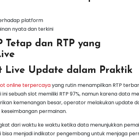
erhadap platform
an nyata dan terkini
P Tetap dan RTP yang
ive
t Live Update dalam Praktik
lot online terpercaya
yang rutin menampilkan RTP terbaru
 ini sebuah slot memiliki RTP 97%, namun karena data m
erikan kemenangan besar, operator melakukan update d
a keseimbangan permainan.
ingkat dari waktu ke waktu ketika data menunjukkan pema
ini bisa menjadi indikator pengembang untuk menjaga pe