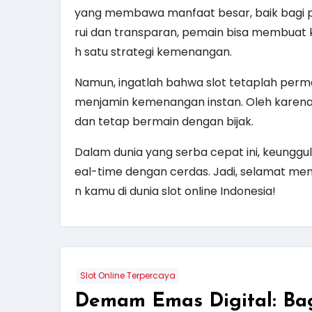
yang membawa manfaat besar, baik bagi p
rui dan transparan, pemain bisa membuat 
h satu strategi kemenangan.
Namun, ingatlah bahwa slot tetaplah perma
menjamin kemenangan instan. Oleh karena
dan tetap bermain dengan bijak.
Dalam dunia yang serba cepat ini, keung
eal-time dengan cerdas. Jadi, selamat me
n kamu di dunia slot online Indonesia!
Slot Online Terpercaya
Demam Emas Digital: Ba