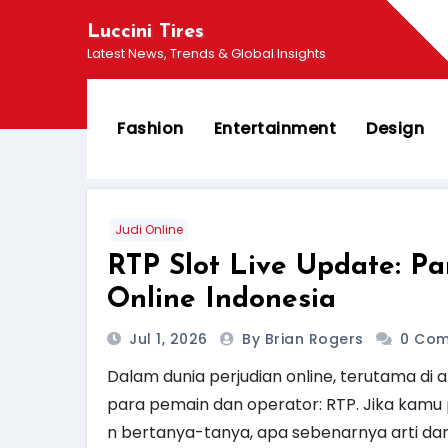
Skip
Luccini Tires
to
Latest News, Trends & Global Insights
content
Fashion
Entertainment
Design
Judi Online
RTP Slot Live Update: P
Online Indonesia
Jul 1, 2026
By Brian Rogers
0 Co
Dalam dunia perjudian online, terutama di a
para pemain dan operator: RTP. Jika kamu 
n bertanya-tanya, apa sebenarnya arti dari