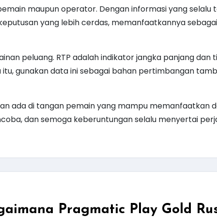
emain maupun operator. Dengan informasi yang selalu 
keputusan yang lebih cerdas, memanfaatkannya sebagai
inan peluang. RTP adalah indikator jangka panjang dan t
 itu, gunakan data ini sebagai bahan pertimbangan tam
gulan ada di tangan pemain yang mampu memanfaatkan d
ncoba, dan semoga keberuntungan selalu menyertai perj
gaimana Pragmatic Play Gold Ru