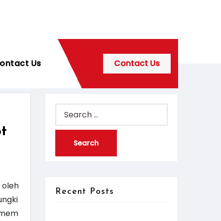
ontact Us
Contact Us
Search
for:
t
 oleh
Recent Posts
ungki
n mem