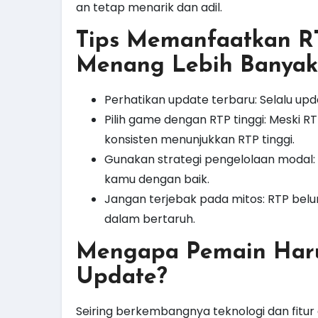
an tetap menarik dan adil.
Tips Memanfaatkan RT
Menang Lebih Banyak
Perhatikan update terbaru: Selalu up
Pilih game dengan RTP tinggi: Meski RT
konsisten menunjukkan RTP tinggi.
Gunakan strategi pengelolaan modal:
kamu dengan baik.
Jangan terjebak pada mitos: RTP bel
dalam bertaruh.
Mengapa Pemain Harus
Update?
Seiring berkembangnya teknologi dan fitur di