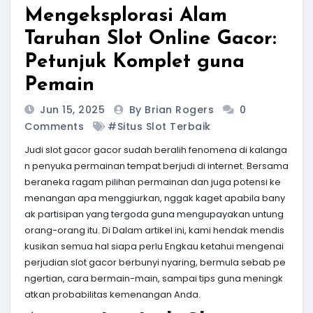
Mengeksplorasi Alam
Taruhan Slot Online Gacor:
Petunjuk Komplet guna
Pemain
Jun 15, 2025
By Brian Rogers
0
Comments
#situs Slot Terbaik
Judi slot gacor gacor sudah beralih fenomena di kalanga
n penyuka permainan tempat berjudi di internet. Bersama
beraneka ragam pilihan permainan dan juga potensi ke
menangan apa menggiurkan, nggak kaget apabila bany
ak partisipan yang tergoda guna mengupayakan untung
orang-orang itu. Di Dalam artikel ini, kami hendak mendis
kusikan semua hal siapa perlu Engkau ketahui mengenai
perjudian slot gacor berbunyi nyaring, bermula sebab pe
ngertian, cara bermain-main, sampai tips guna meningk
atkan probabilitas kemenangan Anda.