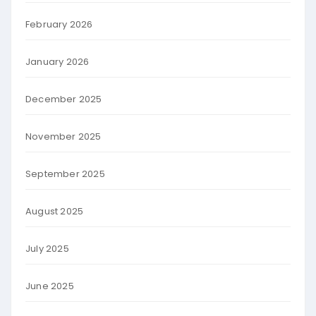
February 2026
January 2026
December 2025
November 2025
September 2025
August 2025
July 2025
June 2025