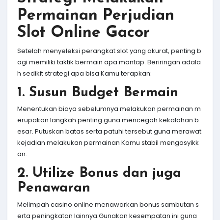
Permainan Perjudian
Slot Online Gacor
Setelah menyeleksi perangkat slot yang akurat, penting b
agi memiliki taktik bermain apa mantap. Beriringan adala
h sedikit strategi apa bisa Kamu terapkan:
1. Susun Budget Bermain
Menentukan biaya sebelumnya melakukan permainan m
erupakan langkah penting guna mencegah kekalahan b
esar. Putuskan batas serta patuhi tersebut guna merawat
kejadian melakukan permainan Kamu stabil mengasyikk
an.
2. Utilize Bonus dan juga
Penawaran
Melimpah casino online menawarkan bonus sambutan s
erta peningkatan lainnya.Gunakan kesempatan ini guna