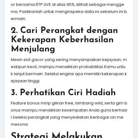
or bersama RTP LIVE di atas 95% dilihat sebagai mengge
ma. Pastikanlah untuk menginspeksi data ini sebelum ini b
ermain.
2. Cari Perangkat dengan
Kekerapan Keberhasilan
Menjulang
Mesin slot gacor yang sering menyampaikan kejayaan, m
eskipun kecil, mampu menaikkan probabilitas Kamu untu
k lanjut bermain. Seleksi engine apa memiliki kekerapan k
ejayaan tinggi.
3. Perhatikan Ciri Hadiah
Feature bonus mirip giliran free, lambang wild, serta gim b
onus mampu menaikkan kesempatan Anda guna berhasi
l.Seleksi perangkat yang menyediakan berbagai ciri me
mesona.
Strategi Melakukan