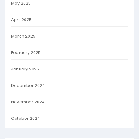
May 2025
April 2025
March 2025
February 2025
January 2025
December 2024
November 2024
October 2024