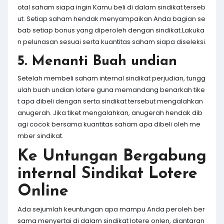
otal saham siapa ingin Kamu beli di dalam sindikat terseb
ut. Setiap saham hendak menyampaikan Anda bagian se
bab setiap bonus yang diperoleh dengan sindikat.Lakuka
n pelunasan sesuai serta kuantitas saham siapa diseleksi.
5. Menanti Buah undian
Setelah membeli saham internal sindikat perjudian, tungg
ulah buah undian lotere guna memandang benarkah tike
t apa dibeli dengan serta sindikat tersebut mengalahkan
anugerah. Jika tiket mengalahkan, anugerah hendak dib
agi cocok bersama kuantitas saham apa dibeli oleh me
mber sindikat.
Ke Untungan Bergabung
internal Sindikat Lotere
Online
Ada sejumlah keuntungan apa mampu Anda peroleh ber
sama menyertai di dalam sindikat lotere onlen, diantaran