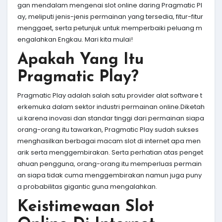
gan mendalam mengenai slot online daring Pragmatic Pl
ay, meliputi jenis-jenis permainan yang tersedia, fitur-fitur
menggaet, serta petunjuk untuk memperbaiki peluang m
engalahkan Engkau. Mari kita mulai!
Apakah Yang Itu
Pragmatic Play?
Pragmatic Play adalah salah satu provider alat software t
erkemuka dalam sektor industri permainan online.Diketah
ui karena inovasi dan standar tinggi dari permainan siapa
orang-orang itu tawarkan, Pragmatic Play sudah sukses
menghasilkan berbagai macam slot di internet apa men
arik serta menggembirakan. Serta perhatian atas penget
ahuan pengguna, orang-orang itu memperluas permain
an siapa tidak cuma menggembirakan namun juga puny
a probabilitas gigantic guna mengalahkan.
Keistimewaan Slot