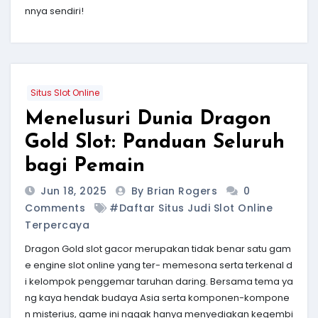
nnya sendiri!
Situs Slot Online
Menelusuri Dunia Dragon
Gold Slot: Panduan Seluruh
bagi Pemain
Jun 18, 2025
By Brian Rogers
0
Comments
#daftar Situs Judi Slot Online
Terpercaya
Dragon Gold slot gacor merupakan tidak benar satu gam
e engine slot online yang ter- memesona serta terkenal d
i kelompok penggemar taruhan daring. Bersama tema ya
ng kaya hendak budaya Asia serta komponen-kompone
n misterius, game ini nggak hanya menyediakan kegembi