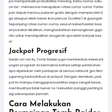
pa memperbaiki probabilitas menang. Keliru nomor satu
ciri ter- memesona merupakan rotasi cuma-cuma. Partisi
pan dapat memicu putaran gratis dengan memperoleh ti
ga ataupun lebih besar ikon pencar (scatter) di gulungan.
Sepanjang rotasi cuma-cuma, seluruh keberhasilan bias
anya bakal dikalikan, menghadiahkan kemungkinan giga
ntic untuk mendapatkan anugerah apa lebih banyak bes
ar.
Jackpot Progresif
Selain ciri-ciri itu, Tomb Raider juga memberikan keberunt
ungan progresif. Ini bermakna bahwa setiap pertaruhan
apa dijalankan oleh partisipan di semua network gim Micr
ogaming berkontribusi di jackpot. Dengan demikian, jack
pot ini mampu menggapai kuantitas siapa sangat besar,
membuatnya tidak benar no.1 kekuatan panggil penting b
agi sekumpulan pemain.
Cara Melakukan