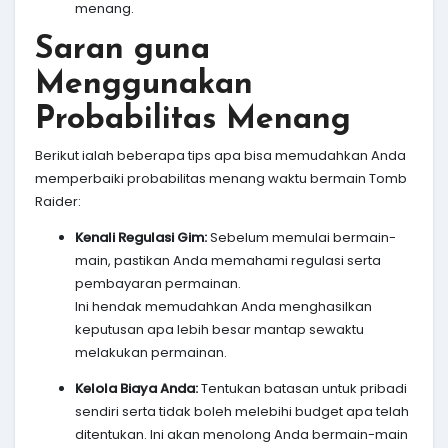
menang.
Saran guna
Menggunakan
Probabilitas Menang
Berikut ialah beberapa tips apa bisa memudahkan Anda
memperbaiki probabilitas menang waktu bermain Tomb
Raider:
Kenali Regulasi Gim:
Sebelum memulai bermain-
main, pastikan Anda memahami regulasi serta
pembayaran permainan.
Ini hendak memudahkan Anda menghasilkan
keputusan apa lebih besar mantap sewaktu
melakukan permainan.
Kelola Biaya Anda:
Tentukan batasan untuk pribadi
sendiri serta tidak boleh melebihi budget apa telah
ditentukan. Ini akan menolong Anda bermain-main