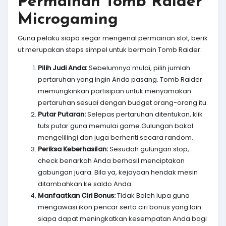
Permainan Tomb Raider
Microgaming
Guna pelaku siapa segar mengenal permainan slot, berik
ut merupakan steps simpel untuk bermain Tomb Raider:
Pilih Judi Anda:
Sebelumnya mulai, pilih jumlah
pertaruhan yang ingin Anda pasang. Tomb Raider
memungkinkan partisipan untuk menyamakan
pertaruhan sesuai dengan budget orang-orang itu.
Putar Putaran:
Selepas pertaruhan ditentukan, klik
tuts putar guna memulai game.Gulungan bakal
mengelilingi dan juga berhenti secara random.
Periksa Keberhasilan:
Sesudah gulungan stop,
check benarkah Anda berhasil menciptakan
gabungan juara. Bila ya, kejayaan hendak mesin
ditambahkan ke saldo Anda.
Manfaatkan Ciri Bonus:
Tidak Boleh lupa guna
mengawasi ikon pencar serta ciri bonus yang lain
siapa dapat meningkatkan kesempatan Anda bagi