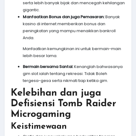
serta lebih banyak bijak dan mencegah kehilangan
gigantic.
Manfaatkan Bonus dan juga Pemasaran:
Banyak
kasino di internet memberikan bonus dan
peningkatan yang mampu menaikkan bankroll
Anda.
Manfaatkan kemungkinan ini untuk bermain-main
lebih besar lama.
Bermain bersama Santai:
Kenanglah bahwasanya
gim slot ialah tentang rekreasi. Tidak Boleh
tergesa-gesa serta nikmati tiap ketika gim.
Kelebihan dan juga
Defisiensi Tomb Raider
Microgaming
Keistimewaan