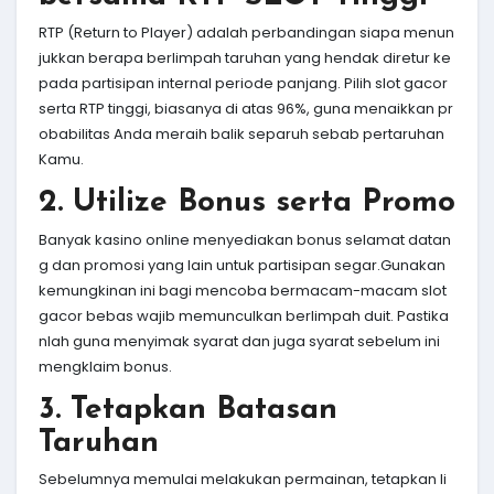
RTP (Return to Player) adalah perbandingan siapa menun
jukkan berapa berlimpah taruhan yang hendak diretur ke
pada partisipan internal periode panjang. Pilih slot gacor
serta RTP tinggi, biasanya di atas 96%, guna menaikkan pr
obabilitas Anda meraih balik separuh sebab pertaruhan
Kamu.
2. Utilize Bonus serta Promo
Banyak kasino online menyediakan bonus selamat datan
g dan promosi yang lain untuk partisipan segar.Gunakan
kemungkinan ini bagi mencoba bermacam-macam slot
gacor bebas wajib memunculkan berlimpah duit. Pastika
nlah guna menyimak syarat dan juga syarat sebelum ini
mengklaim bonus.
3. Tetapkan Batasan
Taruhan
Sebelumnya memulai melakukan permainan, tetapkan li