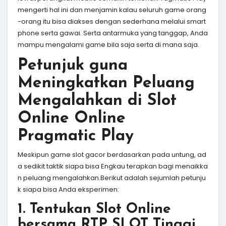
mengerti hal ini dan menjamin kalau seluruh game orang
-orang itu bisa diakses dengan sederhana melalui smart
phone serta gawai. Serta antarmuka yang tanggap, Anda
mampu mengalami game bila saja serta di mana saja.
Petunjuk guna
Meningkatkan Peluang
Mengalahkan di Slot
Online Online
Pragmatic Play
Meskipun game slot gacor berdasarkan pada untung, ad
a sedikit taktik siapa bisa Engkau terapkan bagi menaikka
n peluang mengalahkan.Berikut adalah sejumlah petunju
k siapa bisa Anda eksperimen:
1. Tentukan Slot Online
bersama RTP SLOT Tinggi