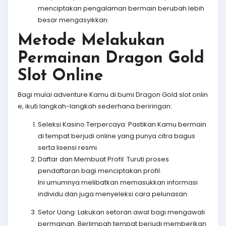
menciptakan pengalaman bermain berubah lebih
besar mengasyikkan.
Metode Melakukan
Permainan Dragon Gold
Slot Online
Bagi mulai adventure Kamu di bumi Dragon Gold slot onlin
e, ikuti langkah-langkah sederhana beriringan:
Seleksi Kasino Terpercaya: Pastikan Kamu bermain
di tempat berjudi online yang punya citra bagus
serta lisensi resmi.
Daftar dan Membuat Profil: Turuti proses
pendaftaran bagi menciptakan profil.
Ini umumnya melibatkan memasukkan informasi
individu dan juga menyeleksi cara pelunasan.
Setor Uang: Lakukan setoran awal bagi mengawali
permainan. Berlimpah tempat berjudi memberikan