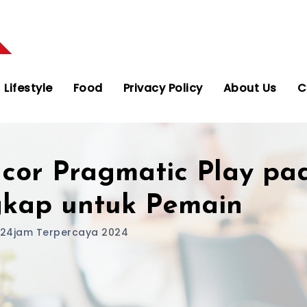
Lifestyle
Food
Privacy Policy
About Us
C
acor Pragmatic Play p
kap untuk Pemain
ne24jam Terpercaya 2024