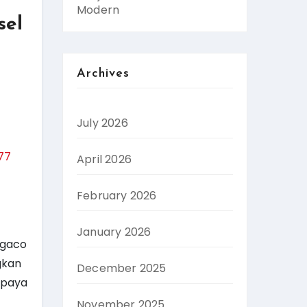
Modern
sel
Archives
July 2026
777
April 2026
February 2026
January 2026
 gaco
gkan
December 2025
upaya
November 2025