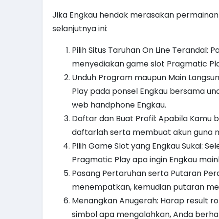
Jika Engkau hendak merasakan permainan sl
selanjutnya ini:
Pilih Situs Taruhan On Line Terandal: 
menyediakan game slot Pragmatic Pla
Unduh Program maupun Main Langsung
Play pada ponsel Engkau bersama un
web handphone Engkau.
Daftar dan Buat Profil: Apabila Kamu b
daftarlah serta membuat akun guna
Pilih Game Slot yang Engkau Sukai: S
Pragmatic Play apa ingin Engkau main
Pasang Pertaruhan serta Putaran Per
menempatkan, kemudian putaran mesi
Menangkan Anugerah: Harap result ro
simbol apa mengalahkan, Anda berhak d