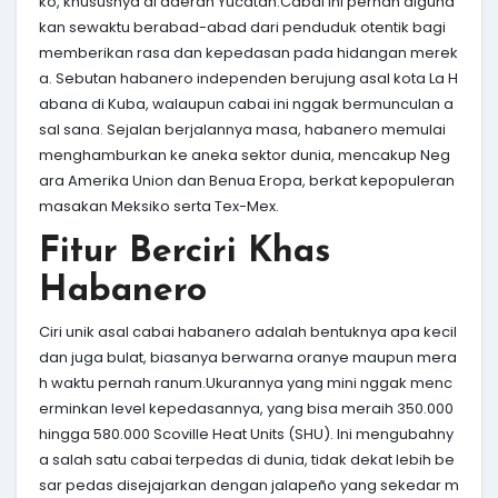
ko, khususnya di daerah Yucatán.Cabai ini pernah diguna
kan sewaktu berabad-abad dari penduduk otentik bagi
memberikan rasa dan kepedasan pada hidangan merek
a. Sebutan habanero independen berujung asal kota La H
abana di Kuba, walaupun cabai ini nggak bermunculan a
sal sana. Sejalan berjalannya masa, habanero memulai
menghamburkan ke aneka sektor dunia, mencakup Neg
ara Amerika Union dan Benua Eropa, berkat kepopuleran
masakan Meksiko serta Tex-Mex.
Fitur Berciri Khas
Habanero
Ciri unik asal cabai habanero adalah bentuknya apa kecil
dan juga bulat, biasanya berwarna oranye maupun mera
h waktu pernah ranum.Ukurannya yang mini nggak menc
erminkan level kepedasannya, yang bisa meraih 350.000
hingga 580.000 Scoville Heat Units (SHU). Ini mengubahny
a salah satu cabai terpedas di dunia, tidak dekat lebih be
sar pedas disejajarkan dengan jalapeño yang sekedar m