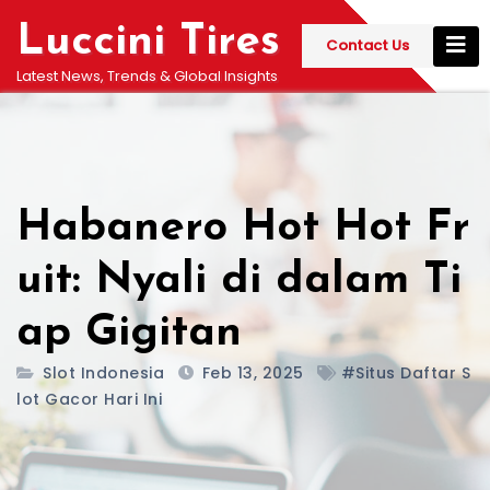
Skip
Luccini Tires
to
Contact Us
content
Latest News, Trends & Global Insights
Habanero Hot Hot Fr
uit: Nyali di dalam Ti
ap Gigitan
Slot Indonesia
Feb 13, 2025
#Situs Daftar S
Lot Gacor Hari Ini